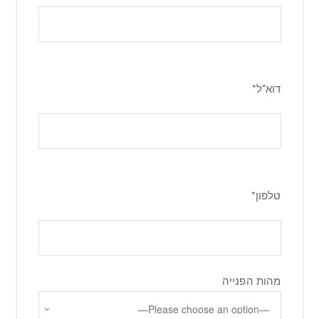
דוא"ל*
טלפון*
מהות הפנייה