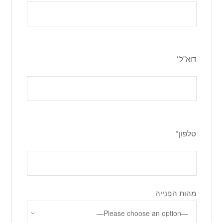
דוא"ל*
טלפון*
מהות הפנייה